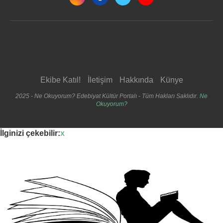
Ekibe Katıl!
İletişim
Hakkında
Künye
2025 - Ne Okuyorum? Edebiyat Kültür Portalı - Tüm Hakları Saklıdır.
Ne
Okuyorum?
İlginizi çekebilir:
x