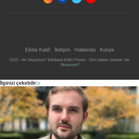
Ekibe Katıl!
İletişim
Hakkında
Künye
2025 - Ne Okuyorum? Edebiyat Kültür Portalı - Tüm Hakları Saklıdır.
Ne
Okuyorum?
İlginizi çekebilir:
x