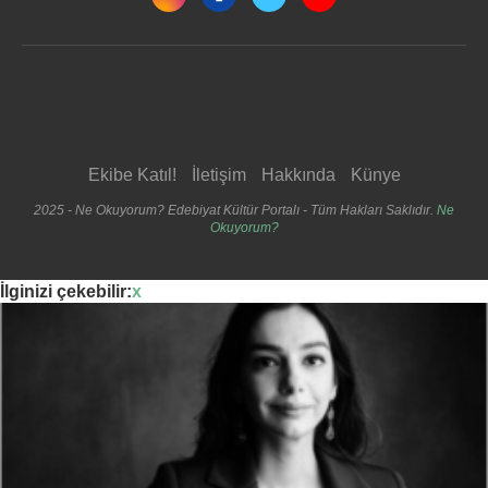
Ekibe Katıl!
İletişim
Hakkında
Künye
2025 - Ne Okuyorum? Edebiyat Kültür Portalı - Tüm Hakları Saklıdır.
Ne
Okuyorum?
İlginizi çekebilir:
x