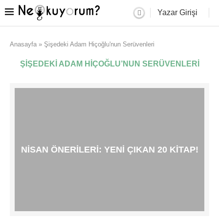
Yazar Girişi
Anasayfa
»
Şişedeki Adam Hiçoğlu'nun Serüvenleri
ŞIŞEDEKI ADAM HIÇOĞLU’NUN SERÜVENLERI
NISAN ÖNERILERI: YENI ÇIKAN 20 KITAP!