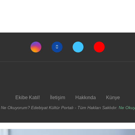
Ekibe Katıl!
İletişim
Hakkında
Künye
 Ne Okuyorum? Edebiyat Kültür Portalı - Tüm Hakları Saklıdır.
Ne Oku