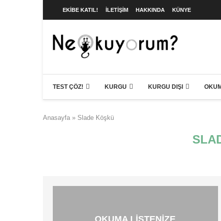
EKIBE KATIL!
İLETIŞIM
HAKKINDA
KÜNYE
TEST ÇÖZ!
KURGU
KURGU DIŞI
OKUM
Anasayfa
»
Slade Köşkü
SLA
OKUMA LISTENIZE