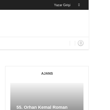
Yazar Girişi
AJANS
55. Orhan Kemal Roman