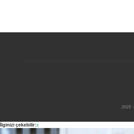
2025 -
İlginizi çekebilir:
x