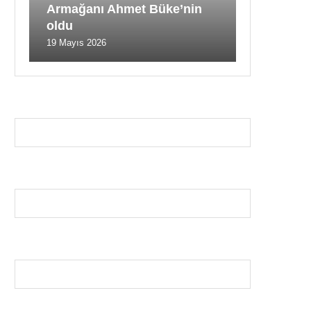
Armağanı Ahmet Büke’nin
oldu
19 Mayıs 2026