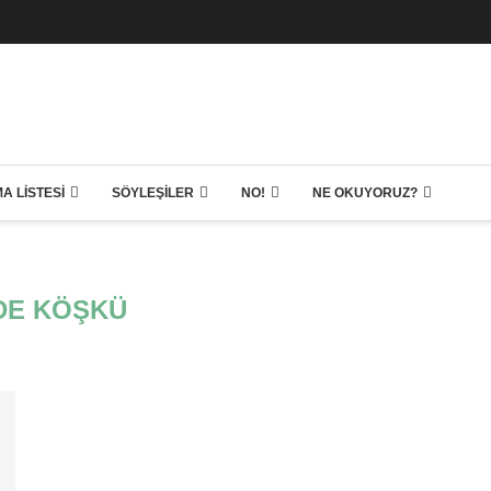
A LISTESI
SÖYLEŞILER
NO!
NE OKUYORUZ?
DE KÖŞKÜ