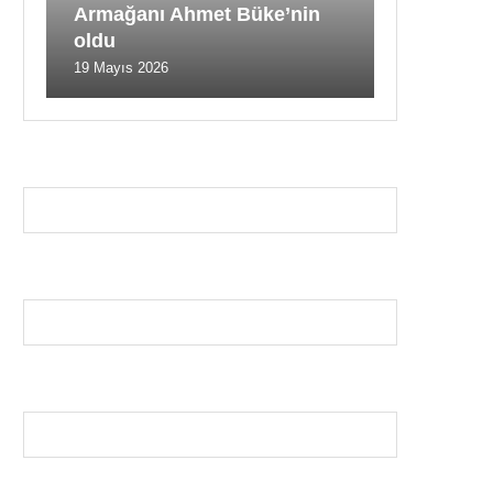
Armağanı Ahmet Büke’nin
oldu
19 Mayıs 2026