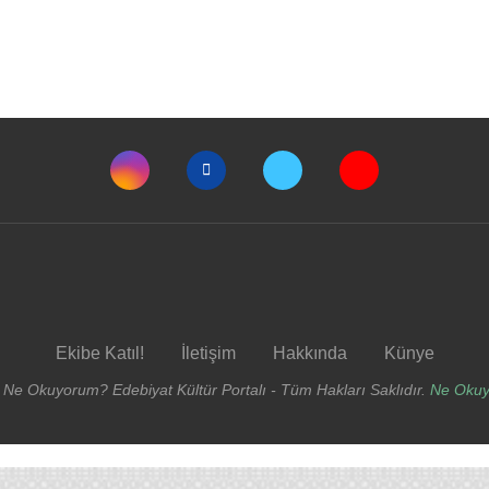
Ekibe Katıl!
İletişim
Hakkında
Künye
 Ne Okuyorum? Edebiyat Kültür Portalı - Tüm Hakları Saklıdır.
Ne Oku