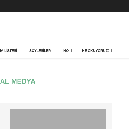
A LISTESI
SÖYLEŞILER
NO!
NE OKUYORUZ?
AL MEDYA