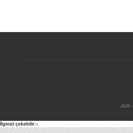
2025 -
İlginizi çekebilir:
x