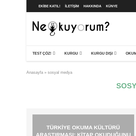
EKIBE KATIL!
İLETIŞIM
HAKKINDA
KÜNYE
TEST ÇÖZ!
KURGU
KURGU DIŞI
OKUM
Anasayfa
»
sosyal medya
SOSY
TÜRKIYE OKUMA KÜLTÜRÜ
ARAŞTIRMASI: KITAP OKUDUĞUNU