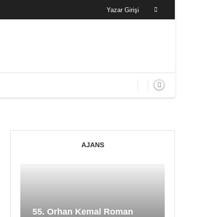
Yazar Girişi
AJANS
55. Orhan Kemal Roman