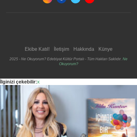
Ekibe Katıl!
İletişim
Hakkında
Künye
2025 - Ne Okuyorum? Edebiyat Kültür Portalı - Tüm Hakları Saklıdır.
Ne
Okuyorum?
İlginizi çekebilir:
x