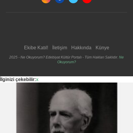
Ekibe Katıl!
İletişim
Hakkında
Künye
2025 - Ne Okuyorum? Edebiyat Kültür Portalı - Tüm Hakları Saklıdır.
Ne
Okuyorum?
İlginizi çekebilir:
x