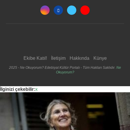
Ekibe Katıl!
İletişim
Hakkında
Künye
2025 - Ne Okuyorum? Edebiyat Kültür Portalı - Tüm Hakları Saklıdır.
Ne
Okuyorum?
İlginizi çekebilir:
x