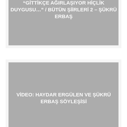
“GITTIKÇE AĞIRLAŞIYOR HIÇLIK
DUYGUSU…” / BÜTÜN ŞIIRLERI 2 – ŞÜKRÜ
ERBAŞ
VIDEO: HAYDAR ERGÜLEN VE ŞÜKRÜ
ERBAŞ SÖYLEŞISI