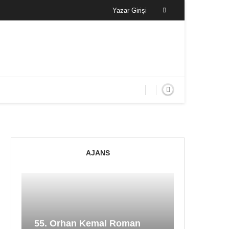
Yazar Girişi
AJANS
55. Orhan Kemal Roman