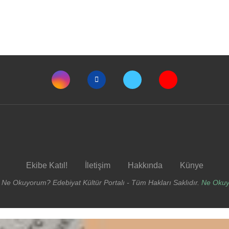
Ekibe Katıl!
İletişim
Hakkında
Künye
 Ne Okuyorum? Edebiyat Kültür Portalı - Tüm Hakları Saklıdır.
Ne Oku