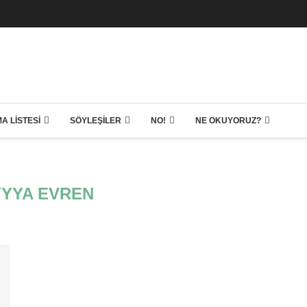
A LISTESI
SÖYLEŞILER
NO!
NE OKUYORUZ?
YYA EVREN