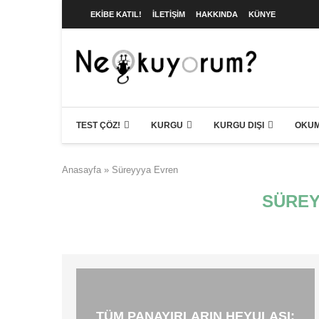
EKIBE KATIL!
İLETIŞIM
HAKKINDA
KÜNYE
TEST ÇÖZ!
KURGU
KURGU DIŞI
OKUM
Anasayfa
»
Süreyyya Evren
SÜREY
TÜM PANAYIRLARIN HEYULASI: