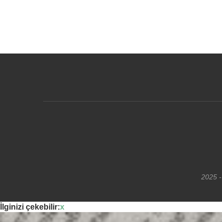
2025 -
İlginizi çekebilir:
x