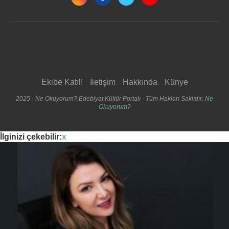
Ekibe Katıl!
İletişim
Hakkında
Künye
2025 - Ne Okuyorum? Edebiyat Kültür Portalı - Tüm Hakları Saklıdır.
Ne
Okuyorum?
İlginizi çekebilir:
x