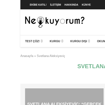
EKIBE KATIL!
İLETIŞIM
HAKKINDA
KÜNYE
TEST ÇÖZ!
KURGU
KURGU DIŞI
OKUM
Anasayfa
»
Svetlana Aleksiyeviç
SVETLANA
SVETLANA ALEKSIYEVIÇ: “GERÇEK