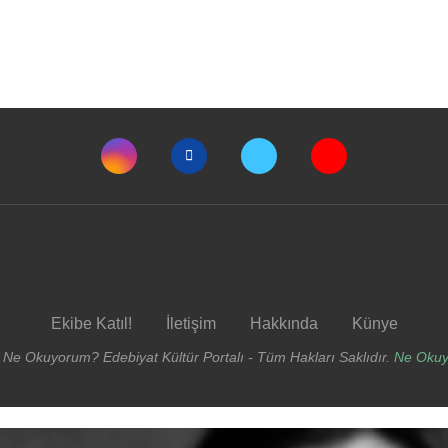
Ekibe Katıl!
İletişim
Hakkında
Künye
 Ne Okuyorum? Edebiyat Kültür Portalı - Tüm Hakları Saklıdır.
Ne Oku