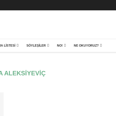
A LISTESI
SÖYLEŞILER
NO!
NE OKUYORUZ?
 ALEKSIYEVIÇ