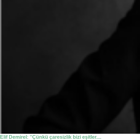
Elif Demirel: “Çünkü çaresizlik bizi eşitler....