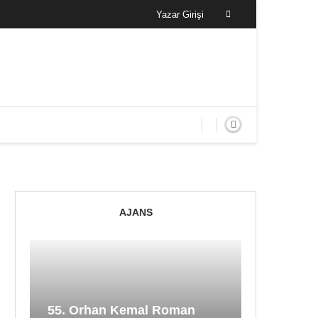
Yazar Girişi
AJANS
55. Orhan Kemal Roman