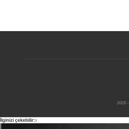
2025 -
İlginizi çekebilir:
x