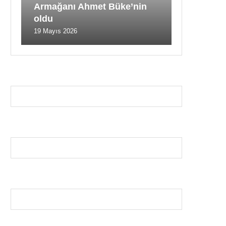
Armağanı Ahmet Büke’nin
oldu
19 Mayıs 2026