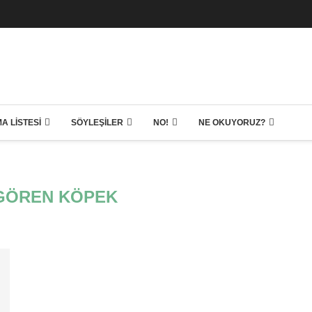
A LISTESI
SÖYLEŞILER
NO!
NE OKUYORUZ?
 GÖREN KÖPEK