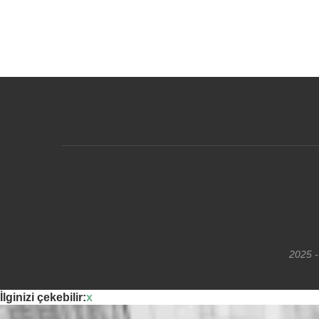
2025 -
İlginizi çekebilir:
x