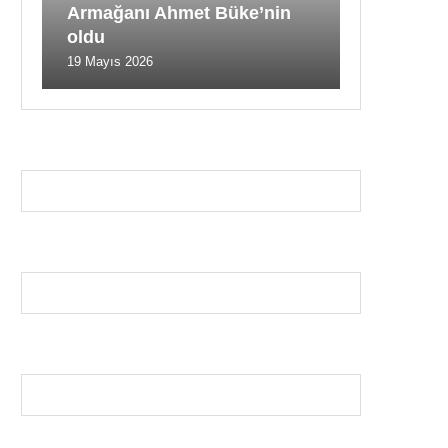
Armağanı Ahmet Büke’nin
oldu
19 Mayıs 2026