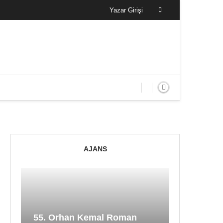
Yazar Girişi
AJANS
55. Orhan Kemal Roman