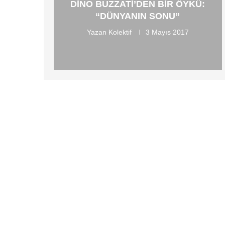
DINO BUZZATI’DEN BIR ÖYKÜ:
“DÜNYANIN SONU”
Yazan
Kolektif
3 Mayıs 2017