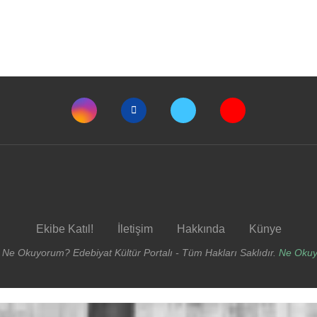
Ekibe Katıl!
İletişim
Hakkında
Künye
 Ne Okuyorum? Edebiyat Kültür Portalı - Tüm Hakları Saklıdır.
Ne Oku