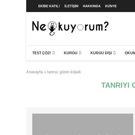
EKIBE KATIL!
İLETIŞIM
HAKKINDA
KÜNYE
TEST ÇÖZ!
KURGU
KURGU DIŞI
OKUM
Anasayfa
»
tanrıyı gören köpek
TANRIYI