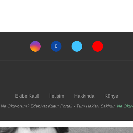
Ekibe Katıl!
İletişim
Hakkında
Künye
 Ne Okuyorum? Edebiyat Kültür Portalı - Tüm Hakları Saklıdır.
Ne Oku