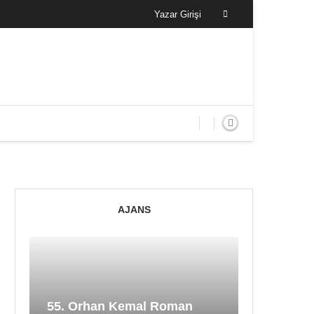
Yazar Girişi
AJANS
55. Orhan Kemal Roman