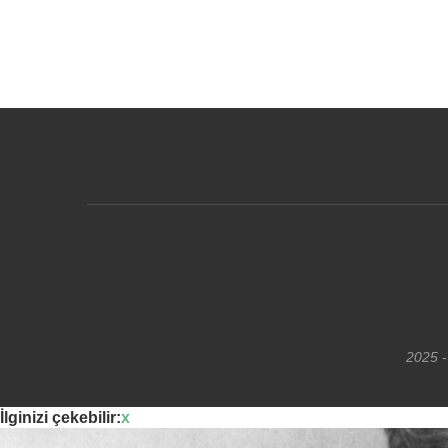
2025 -
İlginizi çekebilir:
x