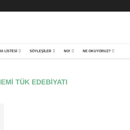
A LISTESI
SÖYLEŞILER
NO!
NE OKUYORUZ?
EMI TÜK EDEBIYATI