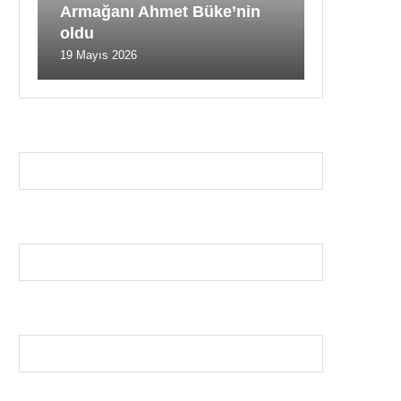
Armağanı Ahmet Büke’nin
oldu
19 Mayıs 2026