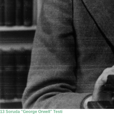
13 Soruda “George Orwell” Testi