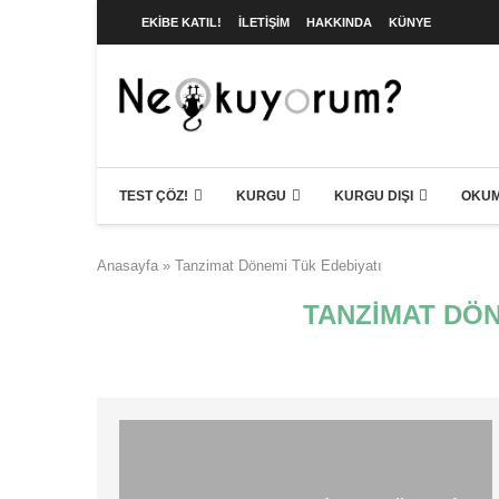
EKIBE KATIL!
İLETIŞIM
HAKKINDA
KÜNYE
TEST ÇÖZ!
KURGU
KURGU DIŞI
OKUM
Anasayfa
»
Tanzimat Dönemi Tük Edebiyatı
TANZIMAT DÖN