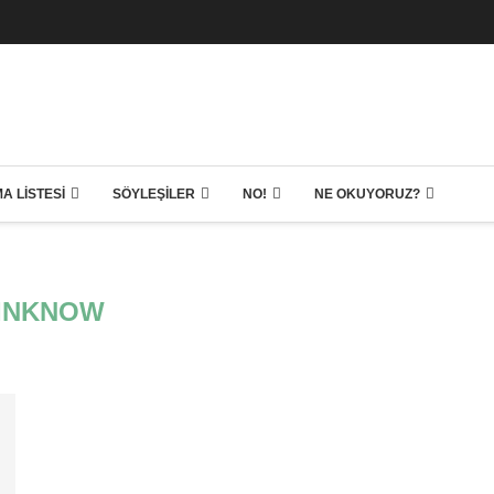
A LISTESI
SÖYLEŞILER
NO!
NE OKUYORUZ?
INKNOW