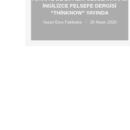
İNGILIZCE FELSEFE DERGISI
“THINKNOW” YAYINDA
Yazan
Esra Fakibaba
28 Nisan 2020