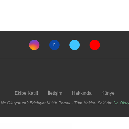
Ekibe Katıl!
İletişim
Hakkında
Künye
 Ne Okuyorum? Edebiyat Kültür Portalı - Tüm Hakları Saklıdır.
Ne Oku