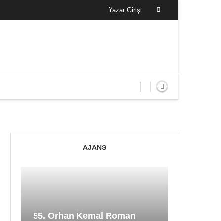
Yazar Girişi
AJANS
55. Orhan Kemal Roman