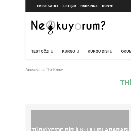
EKIBE KATIL!
İLETIŞIM
HAKKINDA
KÜNYE
TEST ÇÖZ!
KURGU
KURGU DIŞI
OKUM
Anasayfa
»
ThinKnow
TH
TÜRKIYE’DE BIR ILK: ULUSLARARASI