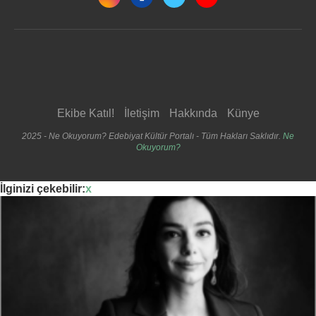
Ekibe Katıl!
İletişim
Hakkında
Künye
2025 - Ne Okuyorum? Edebiyat Kültür Portalı - Tüm Hakları Saklıdır.
Ne
Okuyorum?
İlginizi çekebilir:
x