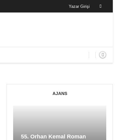
Yazar Girişi
AJANS
55. Orhan Kemal Roman