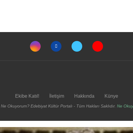
Ekibe Katıl!
İletişim
Hakkında
Künye
 Ne Okuyorum? Edebiyat Kültür Portalı - Tüm Hakları Saklıdır.
Ne Oku