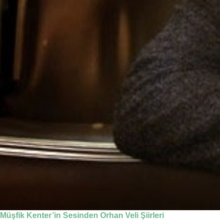
Müşfik Kenter’in Sesinden Orhan Veli Şiirleri