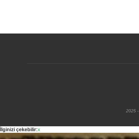
2025 -
İlginizi çekebilir:
x