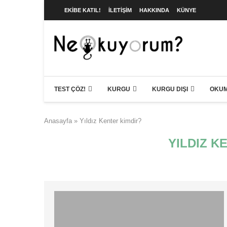
EKIBE KATIL!
İLETIŞIM
HAKKINDA
KÜNYE
TEST ÇÖZ!
KURGU
KURGU DIŞI
OKUM
Anasayfa
»
Yıldız Kenter kimdir?
YILDIZ K