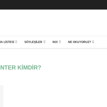
A LISTESI
SÖYLEŞILER
NO!
NE OKUYORUZ?
ENTER KIMDIR?