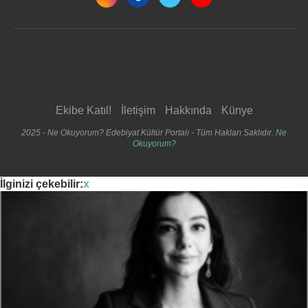
Ekibe Katıl!
İletişim
Hakkında
Künye
2025 - Ne Okuyorum? Edebiyat Kültür Portalı - Tüm Hakları Saklıdır.
Ne
Okuyorum?
İlginizi çekebilir:
x