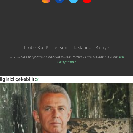
Ekibe Katıl!
İletişim
Hakkında
Künye
2025 - Ne Okuyorum? Edebiyat Kültür Portalı - Tüm Hakları Saklıdır.
Ne
Okuyorum?
İlginizi çekebilir:
x