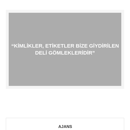
“KIMLIKLER, ETIKETLER BIZE GIYDIRILEN
DELI GÖMLEKLERIDIR”
AJANS