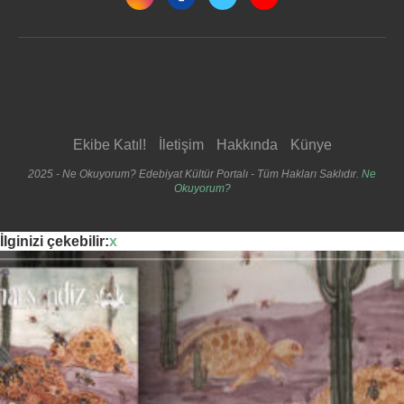
Ekibe Katıl!
İletişim
Hakkında
Künye
2025 - Ne Okuyorum? Edebiyat Kültür Portalı - Tüm Hakları Saklıdır.
Ne
Okuyorum?
İlginizi çekebilir:
x