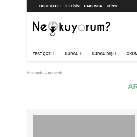
EKIBE KATIL!
İLETIŞIM
HAKKINDA
KÜNYE
TEST ÇÖZ!
KURGU
KURGU DIŞI
OKUM
Anasayfa
»
arabesk
A