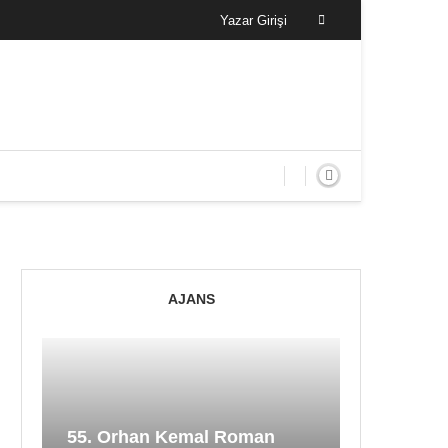
Yazar Girişi
AJANS
55. Orhan Kemal Roman