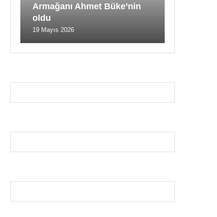
Armağanı Ahmet Büke’nin
oldu
19 Mayıs 2026