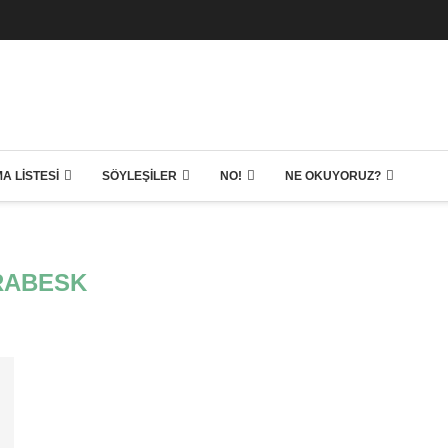
A LISTESI
SÖYLEŞILER
NO!
NE OKUYORUZ?
RABESK