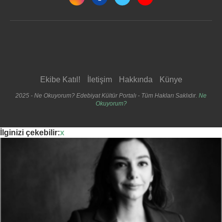
Ekibe Katıl!
İletişim
Hakkında
Künye
2025 - Ne Okuyorum? Edebiyat Kültür Portalı - Tüm Hakları Saklıdır.
Ne
Okuyorum?
İlginizi çekebilir:
x