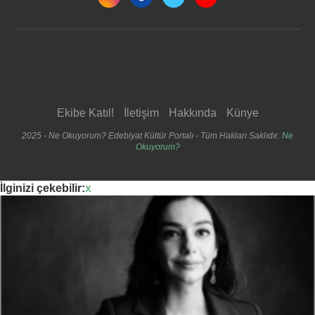
Ekibe Katıl!
İletişim
Hakkında
Künye
2025 - Ne Okuyorum? Edebiyat Kültür Portalı - Tüm Hakları Saklıdır.
Ne
Okuyorum?
İlginizi çekebilir:
x