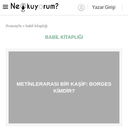
Yazar Girişi
Anasayfa
»
babil kitaplığı
BABIL KITAPLIĞI
METINLERARASI BIR KAŞIF: BORGES
KIMDIR?