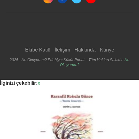
Ekibe Katıl!
İletişim
Hakkında
Künye
2025 - Ne Okuyorum? Edebiyat Kültür Portalı - Tüm Hakları Saklıdır.
Ne
Okuyorum?
İlginizi çekebilir:
x