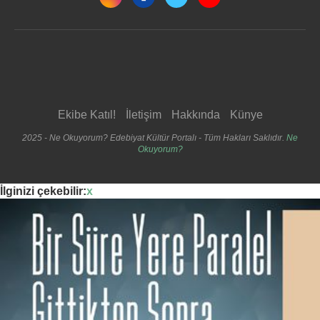
Ekibe Katıl!
İletişim
Hakkında
Künye
2025 - Ne Okuyorum? Edebiyat Kültür Portalı - Tüm Hakları Saklıdır.
Ne
Okuyorum?
İlginizi çekebilir:
x