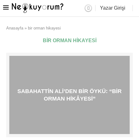
Yazar Girişi
Anasayfa
»
bir orman hikayesi
BIR ORMAN HIKAYESI
SABAHATTIN ALI’DEN BIR ÖYKÜ: “BIR
ORMAN HIKÂYESI”