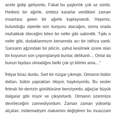
acele gidip geliyordu. Fakat bu şaşkınlık çok az sürdü.
Herkesi bir ağırlık, ümitsiz kararlar verdikleri zaman
insanlara gelen bir ağırlık kaplayıverdi. Hepimiz,
bulunduğu siperde son kurşunu atacağını, sonra orada
muhakkak öleceğini bilen bir nefer gibi sakindik. Tıpkı o
nefer gibi, dudaklarımızın kenarında acı bir istihza vardı.
Sansarın ağzındaki bir pilicin, yahut kesilmek üzere olan
bir koyunun son çırpınışlarıydı bunlar, delikanlı… Onlar da
bunun faydası olmadığını belki çok iyi bilirler ama…”
İhtiyar biraz durdu. Sert bir rüzgar çıkmıştı. Ormanın bütün
dalları, bütün yaprakları ötüyor, haykırıyordu. Bu sesler
fırtınalı bir denizin gürültüsüne benziyordu; ağaçlar büyük
dalgalar gibi iniyor ve çıkıyorlardı. Ormanın üzerimize
devrileceğini zannediyordum. Zaman zaman yükselip
alçalan, mütemadiyen makamını değiştiren bu muazzam