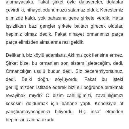
alamayacaktı. Fakat şirket öyle dalavereler, dolaplar
çevirdi ki, nihayet odunumuzu satamaz olduk. Kerestemiz
elimizde kaldı, yok pahasına gene şirkete verdik. Hatta
işsizlikten bazı gençler şirkete baltacı girecek oldular,
hepimiz olmaz dedik. Fakat nihayet ormanımızı parça
parça elimizden almalarına razı geldik.
Delikanlı, biz köylü adamlarız. Aklımız çok ilerisine ermez.
Şirket bize, bu ormanları son sistem işleteceğim, dedi.
Ormancılığın usulü budur, dedi. Siz beceremiyorsunuz,
dedi. Belki doğru söylüyordu. Fakat bu işteki
geriliğimizden istifade ederek bizi eli böğründe bırakmak
revayihak mıydı? O bizim cahilliğimizi, zavallılığımızı
kesesini doldurmak için bahane yaptı. Kendisiyle at
yarıştıramayacağımızı biliyordu. Hiç insaf etmeden
hepimizin canına okudu.