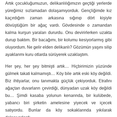
Artık çocukluğumuzun, delikanlılığımızın geçtiği yerlerde
yüreğimiz sızlamadan dolaşamıyorduk. Gençliğimde kız
kaçırdığım zaman arkasına sığınıp dört kişiyle
dövüştüğüm bir ağaç vardı. Gövdesinde o zamandan
kalma kurşun yaraları dururdu. Onu devirirlerken uzakta
durup baktım. Bir bacağımı, bir kolumu kesiyorlarmış gibi
oluyordum. Ne gelir elden delikanlı? Gözümün yaşını silip
ayaklarımı kuru otlarda sürüyerek uzaklaştım.
Her şey, her şey bitmişti artık… Hiçbirimizin yüzünde
gülmek takati kalmamıştı… Köy bile artık eski köy değildi.
Biz ihtiyarlar, onu tanımakta güçlük çekiyorduk. Etrafını
ağaçtan duvarların çevirdiği, dünyadan uzak köy değildi
bu… Şimdi kasaba yolunun kenarında, bir kulübede,
yabancı biri şirketin amelesine yiyecek ve içecek
satıyordu. Bunlar da köy sokaklarında yıkılarak