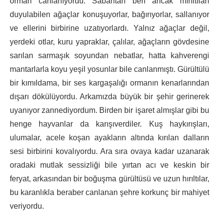
orman canlanıyordu. Sabahtan beri ancak mırıltıları
duyulabilen ağaçlar konuşuyorlar, bağırıyorlar, sallanıyor
ve ellerini birbirine uzatıyorlardı. Yalnız ağaçlar değil,
yerdeki otlar, kuru yapraklar, çalılar, ağaçların gövdesine
sarılan sarmaşık soyundan nebatlar, hatta kahverengi
mantarlarla koyu yeşil yosunlar bile canlanmıştı. Gürültülü
bir kımıldama, bir ses kargaşalığı ormanın kenarlarından
dışarı dökülüyordu. Arkamızda büyük bir şehir gerinerek
uyanıyor zannediyordum. Birden bir işaret almışlar gibi bu
henge hayvanlar da karışıverdiler. Kuş haykırışları,
ulumalar, acele koşan ayakların altında kırılan dalların
sesi birbirini kovalıyordu. Ara sıra ovaya kadar uzanarak
oradaki mutlak sessizliği bile yırtan acı ve keskin bir
feryat, arkasından bir boğuşma gürültüsü ve uzun hırıltılar,
bu karanlıkla beraber canlanan şehre korkunç bir mahiyet
veriyordu.