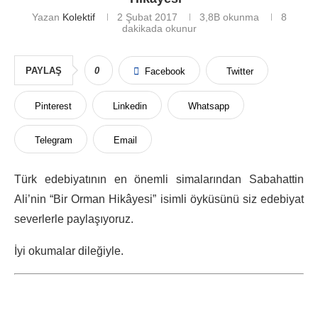
Yazan
Kolektif
2 Şubat 2017
3,8B
okunma
8
dakikada okunur
PAYLAŞ
0
Facebook
Twitter
Pinterest
Linkedin
Whatsapp
Telegram
Email
Türk edebiyatının en önemli simalarından Sabahattin
Ali’nin “Bir Orman Hikâyesi” isimli öyküsünü siz edebiyat
severlerle paylaşıyoruz.
İyi okumalar dileğiyle.