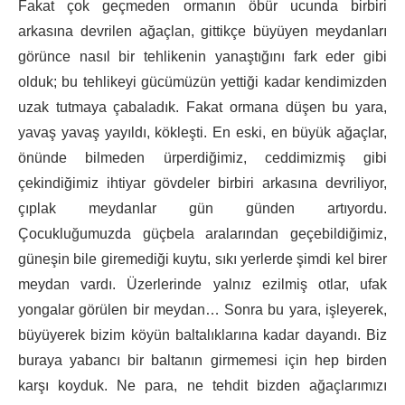
Fakat çok geçmeden ormanın öbür ucunda birbiri
arkasına devrilen ağaçlan, gittikçe büyüyen meydanları
görünce nasıl bir tehlikenin yanaştığını fark eder gibi
olduk; bu tehlikeyi gücümüzün yettiği kadar kendimizden
uzak tutmaya çabaladık. Fakat ormana düşen bu yara,
yavaş yavaş yayıldı, kökleşti. En eski, en büyük ağaçlar,
önünde bilmeden ürperdiğimiz, ceddimizmiş gibi
çekindiğimiz ihtiyar gövdeler birbiri arkasına devriliyor,
çıplak meydanlar gün günden artıyordu.
Çocukluğumuzda güçbela aralarından geçebildiğimiz,
güneşin bile giremediği kuytu, sıkı yerlerde şimdi kel birer
meydan vardı. Üzerlerinde yalnız ezilmiş otlar, ufak
yongalar görülen bir meydan… Sonra bu yara, işleyerek,
büyüyerek bizim köyün baltalıklarına kadar dayandı. Biz
buraya yabancı bir baltanın girmemesi için hep birden
karşı koyduk. Ne para, ne tehdit bizden ağaçlarımızı