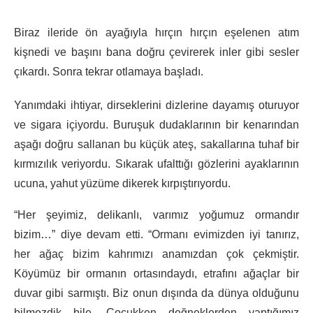
Biraz ileride ön ayağıyla hırçın hırçın eşelenen atım
kişnedi ve başını bana doğru çevirerek inler gibi sesler
çıkardı. Sonra tekrar otlamaya başladı.
Yanımdaki ihtiyar, dirseklerini dizlerine dayamış oturuyor
ve sigara içiyordu. Buruşuk dudaklarının bir kenarından
aşağı doğru sallanan bu küçük ateş, sakallarına tuhaf bir
kırmızılık veriyordu. Sıkarak ufalttığı gözlerini ayaklarının
ucuna, yahut yüzüme dikerek kırpıştırıyordu.
“Her şeyimiz, delikanlı, varımız yoğumuz ormandır
bizim…” diye devam etti. “Ormanı evimizden iyi tanırız,
her ağaç bizim kahrımızı anamızdan çok çekmiştir.
Köyümüz bir ormanın ortasındaydı, etrafını ağaçlar bir
duvar gibi sarmıştı. Biz onun dışında da dünya olduğunu
bilmezdik bile. Çocukken değneklerden yaptığımız