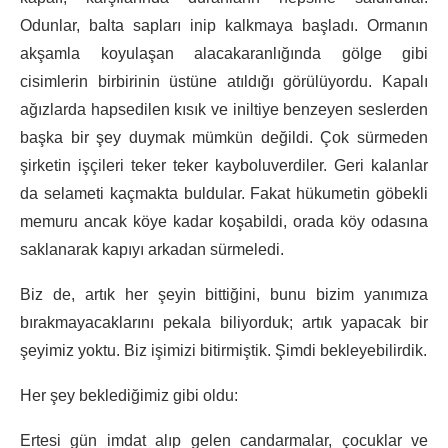
Odunlar, balta sapları inip kalkmaya başladı. Ormanın
akşamla koyulaşan alacakaranlığında gölge gibi
cisimlerin birbirinin üstüne atıldığı görülüyordu. Kapalı
ağızlarda hapsedilen kısık ve iniltiye benzeyen seslerden
başka bir şey duymak mümkün değildi. Çok sürmeden
şirketin işçileri teker teker kayboluverdiler. Geri kalanlar
da selameti kaçmakta buldular. Fakat hükumetin göbekli
memuru ancak köye kadar koşabildi, orada köy odasına
saklanarak kapıyı arkadan sürmeledi.
Biz de, artık her şeyin bittiğini, bunu bizim yanımıza
bırakmayacaklarını pekala biliyorduk; artık yapacak bir
şeyimiz yoktu. Biz işimizi bitirmiştik. Şimdi bekleyebilirdik.
Her şey beklediğimiz gibi oldu:
Ertesi gün imdat alıp gelen candarmalar, çocuklar ve