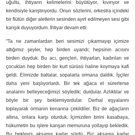
uğultu, ihtiyarın kelimelerini büyütüyor, kıvırıyor ve
kendisiyle karıştırıyordu. Onun sözlerini, orkestra içindeki
bir flütün diğer aletlerin sesinden ayırt edilmeyen sesi gibi
karışık duyuyordum. İhtiyar devam etti:
“Ta ne zamanlardan beri sesimizi çıkarmayıp içimize
attığımız şeyler, hep birden uyandı; hepsinin acısını
birden duyduk. Bu acı, gençleri, ihtiyarları, kadınları ve
çocukları hep birden bir kurt sürüsü haline koymaya kafi
geldi. Elimizde baltalar, sopalarla ormana daldık. İşçiler
daha yeni başlıyorlardı. Bir tek ağaca el sürerlerse
analarını belleyeceğimizi söyledik; durdular. Azlıktılar ve
böyle bir şey beklemiyordular. Derhal eşyalarını
toplayarak ormanın kenarına çekildiler. Biz de ağaçların
altına, onlara karşı oturduk. İçimizden birini kasabaya,
hükumetin bu işlere karışan memuruna yollayıp bekledik.
Bu bekleyiş akşama kadar sürdü. Biz akşama kadar