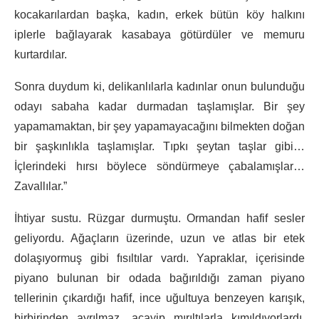
kocakarılardan başka, kadın, erkek bütün köy halkını
iplerle bağlayarak kasabaya götürdüler ve memuru
kurtardılar.
Sonra duydum ki, delikanlılarla kadınlar onun bulunduğu
odayı sabaha kadar durmadan taşlamışlar. Bir şey
yapamamaktan, bir şey yapamayacağını bilmekten doğan
bir şaşkınlıkla taşlamışlar. Tıpkı şeytan taşlar gibi…
İçlerindeki hırsı böylece söndürmeye çabalamışlar…
Zavallılar.”
İhtiyar sustu. Rüzgar durmuştu. Ormandan hafif sesler
geliyordu. Ağaçların üzerinde, uzun ve atlas bir etek
dolaşıyormuş gibi fısıltılar vardı. Yapraklar, içerisinde
piyano bulunan bir odada bağırıldığı zaman piyano
tellerinin çıkardığı hafif, ince uğultuya benzeyen karışık,
birbirinden ayrılmaz, acayip mırıltılarla kımıldıyorlardı.