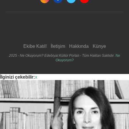
Ekibe Katıl!
İletişim
Hakkında
Künye
2025 - Ne Okuyorum? Edebiyat Kültür Portalı - Tüm Hakları Saklıdır.
Ne
Okuyorum?
İlginizi çekebilir:
x