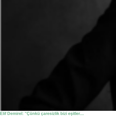
Elif Demirel: “Çünkü çaresizlik bizi eşitler....