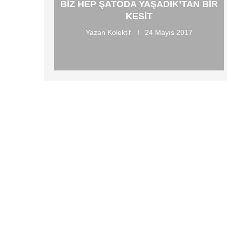
BIZ HEP ŞATODA YAŞADIK’TAN BIR
KESIT
Yazan
Kolektif
24 Mayıs 2017