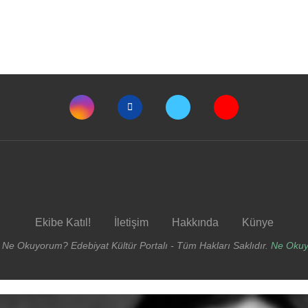
Ekibe Katıl!
İletişim
Hakkında
Künye
 Ne Okuyorum? Edebiyat Kültür Portalı - Tüm Hakları Saklıdır.
Ne Oku