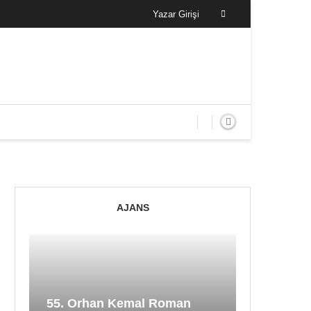
Yazar Girişi
AJANS
55. Orhan Kemal Roman