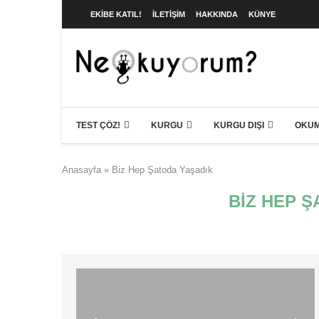
EKIBE KATIL!
İLETIŞIM
HAKKINDA
KÜNYE
TEST ÇÖZ!
KURGU
KURGU DIŞI
OKUM
Anasayfa
»
Biz Hep Şatoda Yaşadık
BIZ HEP 