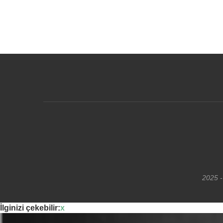
2025 -
İlginizi çekebilir:
x