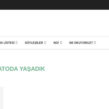
A LISTESI
SÖYLEŞILER
NO!
NE OKUYORUZ?
ŞATODA YAŞADIK