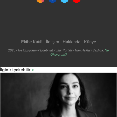
Ekibe Katıl!
İletişim
Hakkında
Künye
2025 - Ne Okuyorum? Edebiyat Kültür Portalı - Tüm Hakları Saklıdır.
Ne
Okuyorum?
İlginizi çekebilir:
x