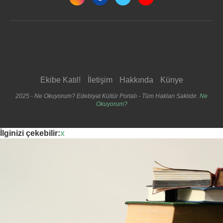
Ekibe Katıl!
İletişim
Hakkında
Künye
2025 - Ne Okuyorum? Edebiyat Kültür Portalı - Tüm Hakları Saklıdır.
Ne
Okuyorum?
İlginizi çekebilir:
x