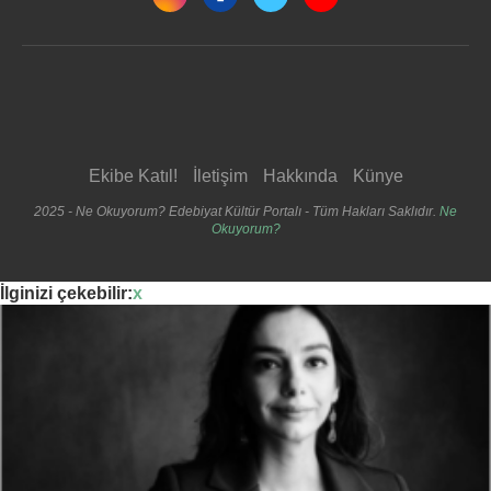
Ekibe Katıl!
İletişim
Hakkında
Künye
2025 - Ne Okuyorum? Edebiyat Kültür Portalı - Tüm Hakları Saklıdır.
Ne
Okuyorum?
İlginizi çekebilir:
x