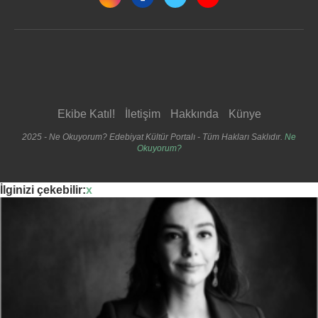
Ekibe Katıl!
İletişim
Hakkında
Künye
2025 - Ne Okuyorum? Edebiyat Kültür Portalı - Tüm Hakları Saklıdır.
Ne
Okuyorum?
İlginizi çekebilir:
x