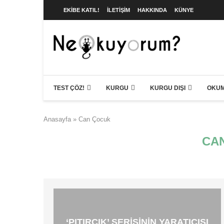
EKIBE KATIL!
İLETIŞIM
HAKKINDA
KÜNYE
TEST ÇÖZ!
KURGU
KURGU DIŞI
OKUM
Anasayfa
»
Can Çocuk
CA
‘PITIRCIK’ SERISININ YARATICISI