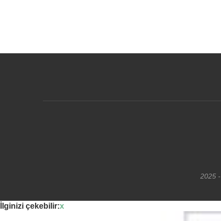
2025 -
İlginizi çekebilir:
x