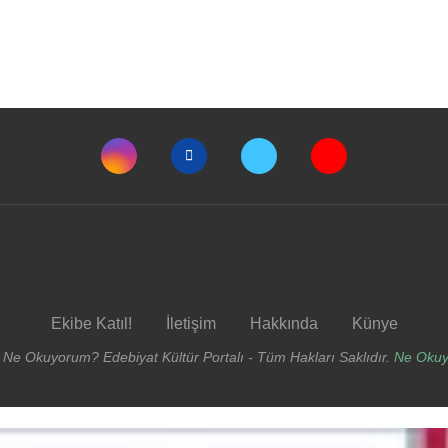
Ekibe Katıl!
İletişim
Hakkında
Künye
 Ne Okuyorum? Edebiyat Kültür Portalı - Tüm Hakları Saklıdır.
Ne Oku