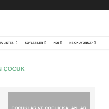
A LISTESI
SÖYLEŞILER
NO!
NE OKUYORUZ?
N ÇOCUK
ÇOCUKLAR VE ÇOCUK KALANLAR