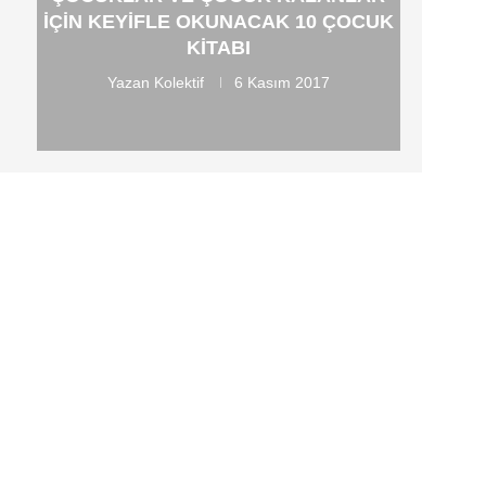
IÇIN KEYIFLE OKUNACAK 10 ÇOCUK
KITABI
Yazan
Kolektif
6 Kasım 2017