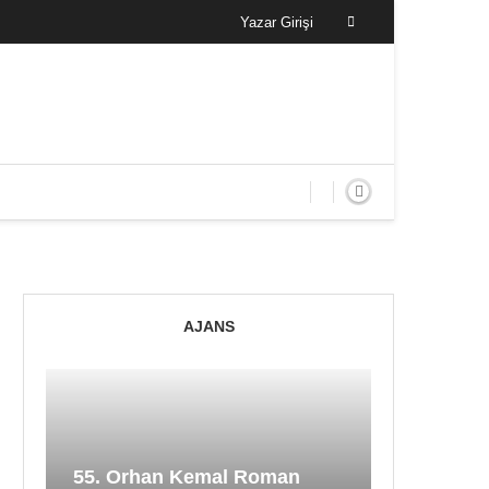
Yazar Girişi
AJANS
55. Orhan Kemal Roman