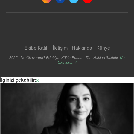
Ekibe Katıl!
İletişim
Hakkında
Künye
2025 - Ne Okuyorum? Edebiyat Kültür Portalı - Tüm Hakları Saklıdır.
Ne
Okuyorum?
İlginizi çekebilir:
x