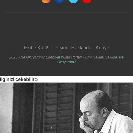
Ekibe Katıl!
İletişim
Hakkında
Künye
2025 - Ne Okuyorum? Edebiyat Kültür Portalı - Tüm Hakları Saklıdır.
Ne
Okuyorum?
İlginizi çekebilir:
x