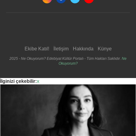
Ekibe Katıl!
İletişim
Hakkında
Künye
2025 - Ne Okuyorum? Edebiyat Kültür Portalı - Tüm Hakları Saklıdır.
Ne
Okuyorum?
İlginizi çekebilir:
x