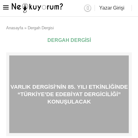
Yazar Girişi
Anasayfa
»
Dergah Dergisi
DERGAH DERGISI
VARLIK DERGISI’NIN 85. YILI ETKINLIĞINDE
“TÜRKIYE’DE EDEBIYAT DERGICILIĞI”
KONUŞULACAK