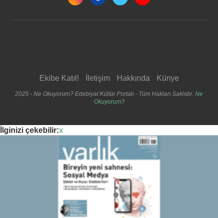
Ekibe Katıl!
İletişim
Hakkında
Künye
2025 - Ne Okuyorum? Edebiyat Kültür Portalı - Tüm Hakları Saklıdır.
Ne
Okuyorum?
İlginizi çekebilir:
x