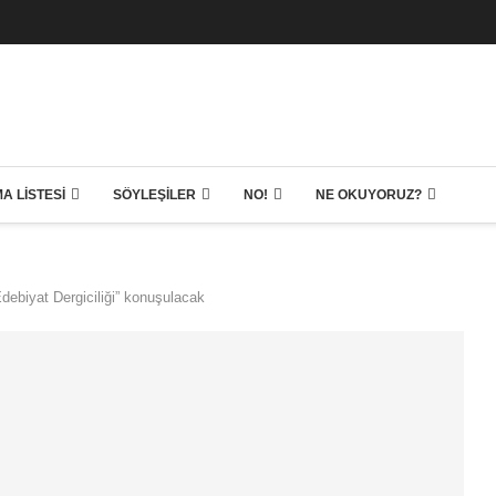
A LISTESI
SÖYLEŞILER
NO!
NE OKUYORUZ?
 Edebiyat Dergiciliği” konuşulacak