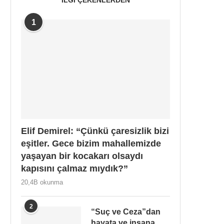
1
Elif Demirel: “Çünkü çaresizlik bizi
eşitler. Gece bizim mahallemizde
yaşayan bir kocakarı olsaydı
kapısını çalmaz mıydık?”
20,4B okunma
2
“Suç ve Ceza”dan
hayata ve insana