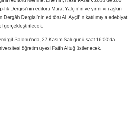
erginin editörü Mehmet Erte’nin; Kasım-Aralık 2018’de 200.
-lık Dergisi’nin editörü Murat Yalçın’ın ve yirmi yılı aşkın
n Dergâh Dergisi’nin editörü Ali Ayçil’in katılımıyla edebiyat
el gerçekleştirilecek.
mirgil Salonu’nda, 27 Kasım Salı günü saat 16:00’da
ersitesi öğretim üyesi Fatih Altuğ üstlenecek.