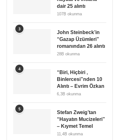
dair 25 alıntı
107B okunma
3
John Steinbeck’in
“Gazap Üzümleri”
romanından 26 alıntı
28B okunma
4
“Biri, Hiçbiri ,
Binlercesi”nden 10
Alıntı – Evrim Özkan
6,3B okunma
5
Stefan Zweig’tan
“Hayatın Mucizeleri”
– Kıymet Temel
11,4B okunma