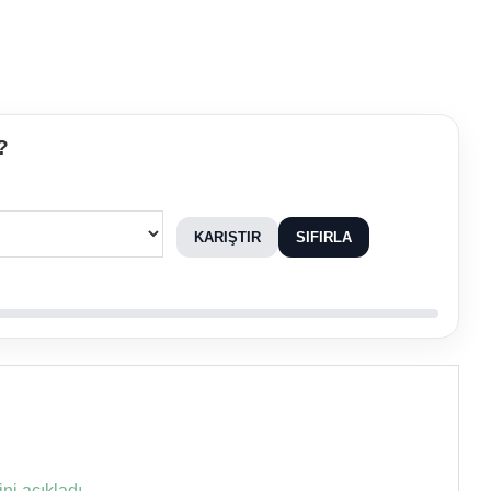
?
KARIŞTIR
SIFIRLA
ni açıkladı