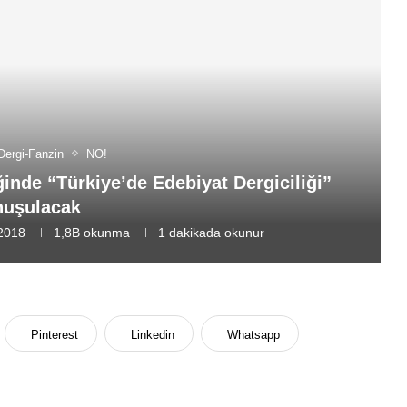
Dergi-Fanzin
NO!
liğinde “Türkiye’de Edebiyat Dergiciliği”
nuşulacak
2018
1,8B
okunma
1 dakikada okunur
Pinterest
Linkedin
Whatsapp