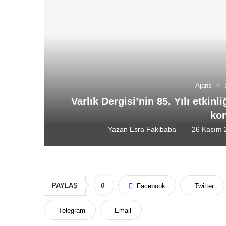
Ajans
Varlık Dergisi’nin 85. Yılı etkin
ko
Yazan
Esra Fakibaba
26 Kasım 
PAYLAŞ
0
Facebook
Twitter
Telegram
Email