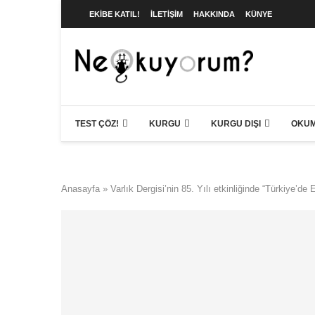
EKIBE KATIL!
İLETIŞIM
HAKKINDA
KÜNYE
TEST ÇÖZ!
KURGU
KURGU DIŞI
OKUM
Anasayfa
»
Varlık Dergisi’nin 85. Yılı etkinliğinde “Türkiye’de