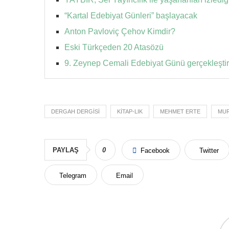
“Kartal Edebiyat Günleri” başlayacak
Anton Pavloviç Çehov Kimdir?
Eski Türkçeden 20 Atasözü
9. Zeynep Cemali Edebiyat Günü gerçekleştiri
DERGAH DERGISI
KITAP-LIK
MEHMET ERTE
MUR
PAYLAŞ
0
Facebook
Twitter
Telegram
Email