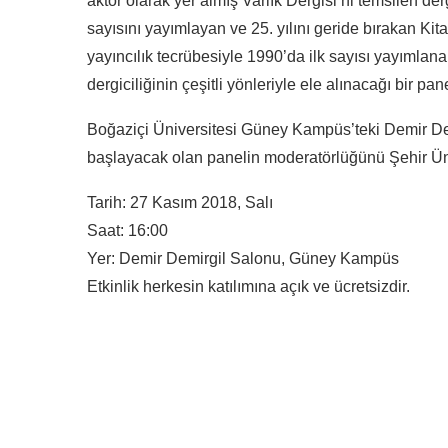
aktör olarak yer almış Varlık Dergisi’ni temsilen d
sayısını yayımlayan ve 25. yılını geride bırakan Kitap
yayıncılık tecrübesiyle 1990’da ilk sayısı yayımlana
dergiciliğinin çeşitli yönleriyle ele alınacağı bir pan
Boğaziçi Üniversitesi Güney Kampüs’teki Demir De
başlayacak olan panelin moderatörlüğünü Şehir Üniv
Tarih: 27 Kasım 2018, Salı
Saat: 16:00
Yer: Demir Demirgil Salonu, Güney Kampüs
Etkinlik herkesin katılımına açık ve ücretsizdir.