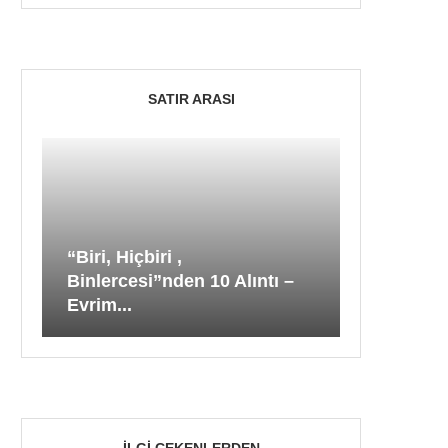
SATIR ARASI
“Biri, Hiçbiri ,
Binlercesi”nden 10 Alıntı –
Evrim...
İLGI ÇEKENLERDEN