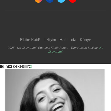
Ekibe Katıl!
İletişim
Hakkında
Künye
2025 - Ne Okuyorum? Edebiyat Kültür Portalı - Tüm Hakları Saklıdır.
Ne
Okuyorum?
İlginizi çekebilir:
x