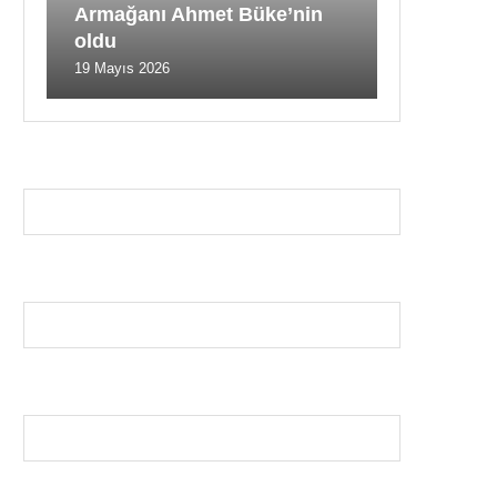
Armağanı Ahmet Büke’nin
oldu
19 Mayıs 2026