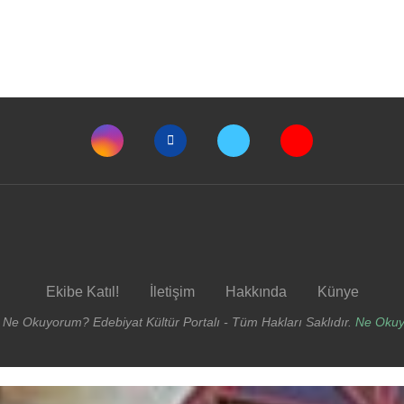
Ekibe Katıl!
İletişim
Hakkında
Künye
 Ne Okuyorum? Edebiyat Kültür Portalı - Tüm Hakları Saklıdır.
Ne Oku