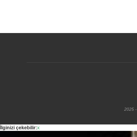
2025 -
İlginizi çekebilir:
x