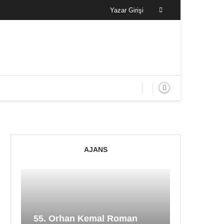
Yazar Girişi
AJANS
55. Orhan Kemal Roman