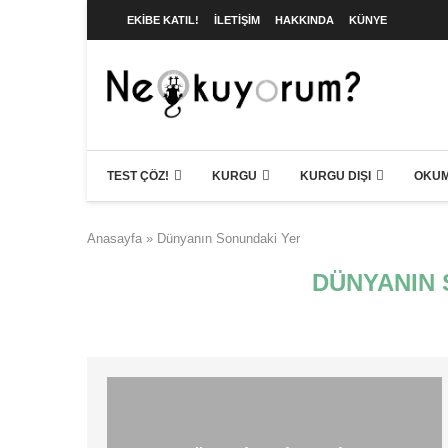
EKIBE KATIL!
İLETIŞIM
HAKKINDA
KÜNYE
TEST ÇÖZ!
KURGU
KURGU DIŞI
OKUM
Anasayfa
»
Dünyanın Sonundaki Yer
DÜNYANIN 