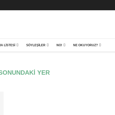
A LISTESI
SÖYLEŞILER
NO!
NE OKUYORUZ?
SONUNDAKI YER