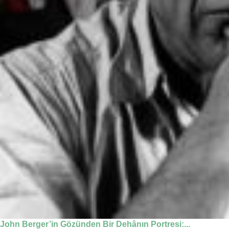
John Berger’in Gözünden Bir Dehânın Portresi:...