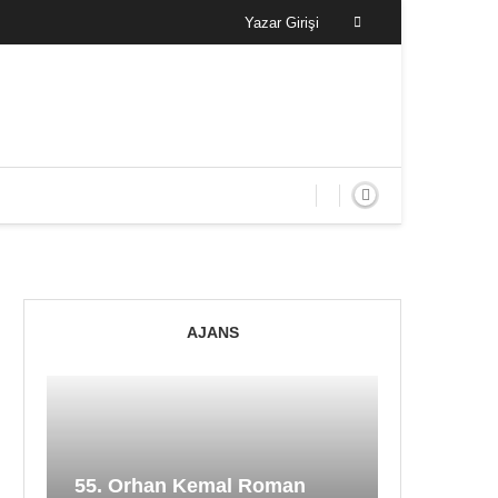
Yazar Girişi
AJANS
55. Orhan Kemal Roman