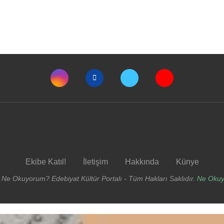
Ekibe Katıl!
İletişim
Hakkında
Künye
 Ne Okuyorum? Edebiyat Kültür Portalı - Tüm Hakları Saklıdır.
Ne Oku