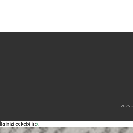
2025 -
İlginizi çekebilir:
x