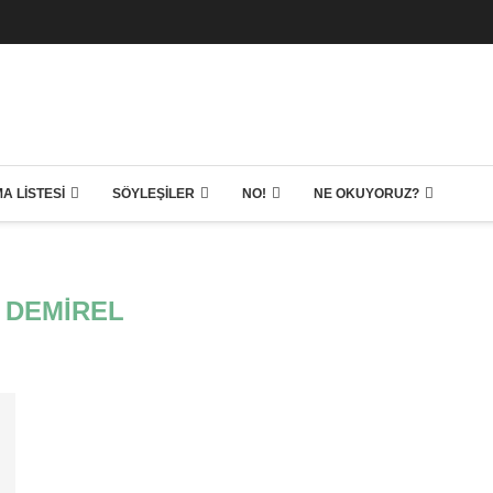
A LISTESI
SÖYLEŞILER
NO!
NE OKUYORUZ?
F DEMIREL