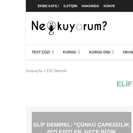
EKIBE KATIL!
İLETIŞIM
HAKKINDA
KÜNYE
TEST ÇÖZ!
KURGU
KURGU DIŞI
OKUM
Anasayfa
»
Elif Demirel
ELI
ELIF DEMIREL: “ÇÜNKÜ ÇARESIZLIK
BIZI EŞITLER. GECE BIZIM