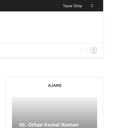
Yazar Girişi
AJANS
55. Orhan Kemal Roman