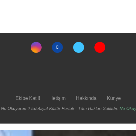
Ekibe Katıl!
İletişim
Hakkında
Künye
 Ne Okuyorum? Edebiyat Kültür Portalı - Tüm Hakları Saklıdır.
Ne Oku