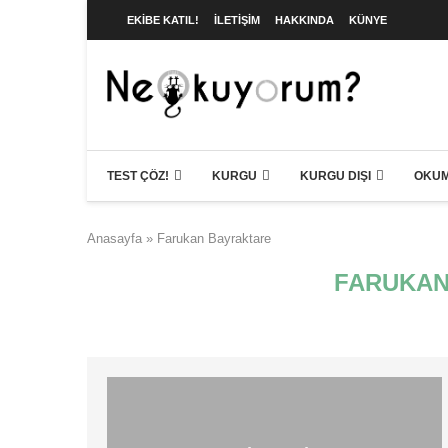
EKIBE KATIL!
İLETIŞIM
HAKKINDA
KÜNYE
TEST ÇÖZ!
KURGU
KURGU DIŞI
OKUM
Anasayfa
»
Farukan Bayraktare
FARUKAN