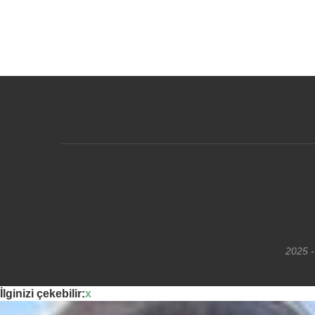
2025 -
İlginizi çekebilir:
x