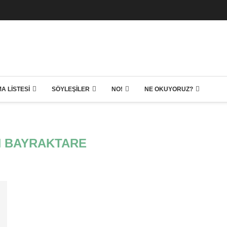
A LISTESI
SÖYLEŞILER
NO!
NE OKUYORUZ?
 BAYRAKTARE