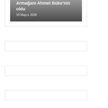
Armağanı Ahmet Büke’nin
oldu
19 Mayıs 2026