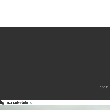
2025 -
İlginizi çekebilir:
x