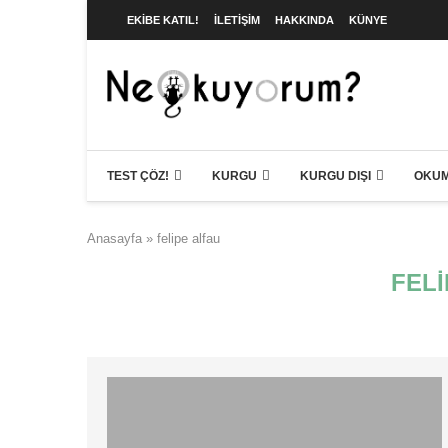
EKIBE KATIL!
İLETIŞIM
HAKKINDA
KÜNYE
TEST ÇÖZ!
KURGU
KURGU DIŞI
OKUM
Anasayfa
»
felipe alfau
FEL