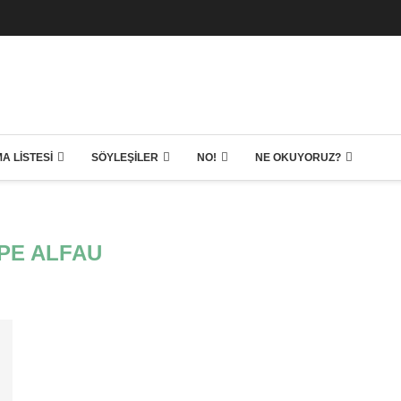
A LISTESI
SÖYLEŞILER
NO!
NE OKUYORUZ?
IPE ALFAU