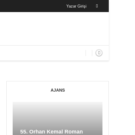
Yazar Girişi
AJANS
55. Orhan Kemal Roman