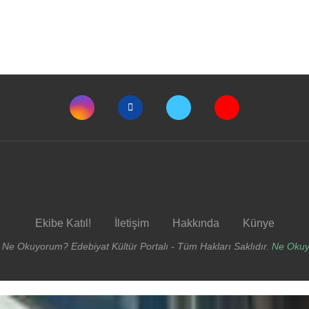
Ekibe Katıl!
İletişim
Hakkında
Künye
 Ne Okuyorum? Edebiyat Kültür Portalı - Tüm Hakları Saklıdır.
Ne Oku