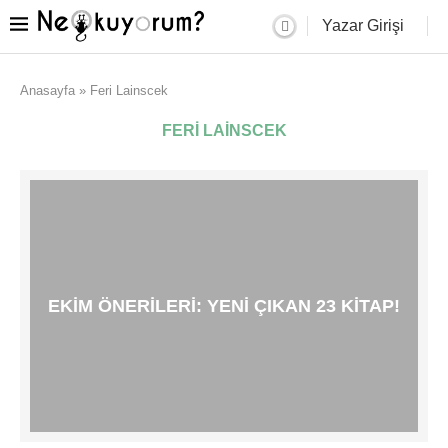
Yazar Girişi
Anasayfa
»
Feri Lainscek
FERI LAINSCEK
EKIM ÖNERILERI: YENI ÇIKAN 23 KITAP!