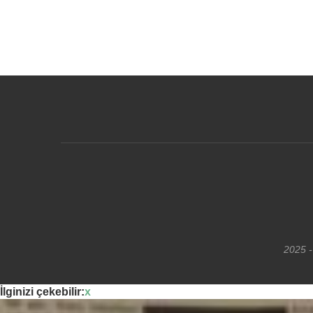
2025 -
İlginizi çekebilir:
x