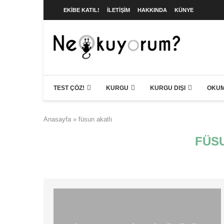
EKIBE KATIL!
İLETIŞIM
HAKKINDA
KÜNYE
TEST ÇÖZ!
KURGU
KURGU DIŞI
OKUM
Anasayfa
»
füsun akatlı
FÜSU