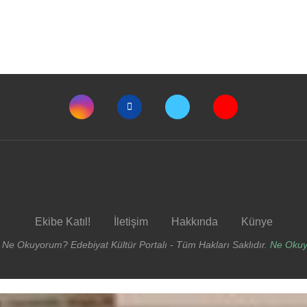
Ekibe Katıl!
İletişim
Hakkında
Künye
 Ne Okuyorum? Edebiyat Kültür Portalı - Tüm Hakları Saklıdır.
Ne Oku