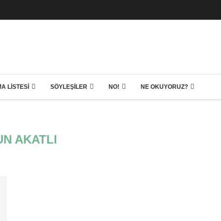
A LISTESI
SÖYLEŞILER
NO!
NE OKUYORUZ?
N AKATLI