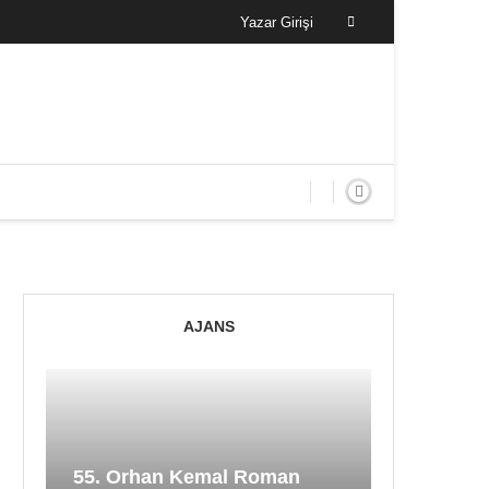
Yazar Girişi
AJANS
55. Orhan Kemal Roman