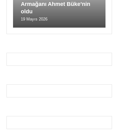
Armağanı Ahmet Büke’nin
oldu
19 Mayıs 2026