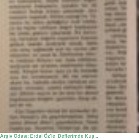
Arşiv Odası: Erdal Öz’le ‘Defterimde Kuş...