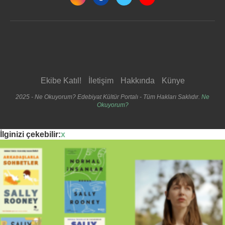
Ekibe Katıl!
İletişim
Hakkında
Künye
2025 - Ne Okuyorum? Edebiyat Kültür Portalı - Tüm Hakları Saklıdır.
Ne
Okuyorum?
İlginizi çekebilir:
x