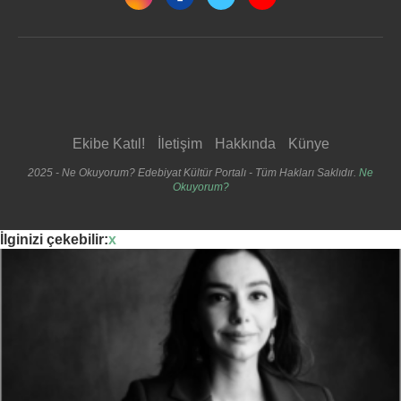
Ekibe Katıl!
İletişim
Hakkında
Künye
2025 - Ne Okuyorum? Edebiyat Kültür Portalı - Tüm Hakları Saklıdır.
Ne
Okuyorum?
İlginizi çekebilir:
x