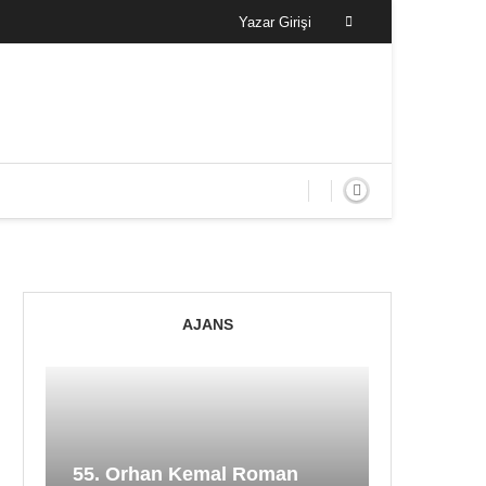
Yazar Girişi
AJANS
55. Orhan Kemal Roman