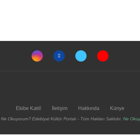
Ekibe Katıl!
İletişim
Hakkında
Künye
 Ne Okuyorum? Edebiyat Kültür Portalı - Tüm Hakları Saklıdır.
Ne Oku