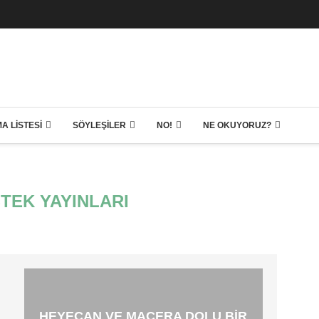
A LISTESI
SÖYLEŞILER
NO!
NE OKUYORUZ?
TEK YAYINLARI
HEYECAN VE MACERA DOLU BIR