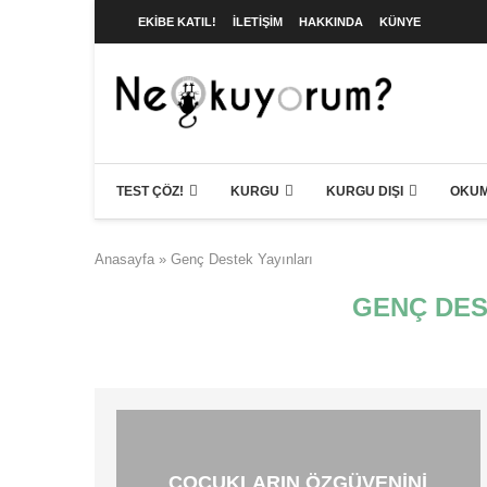
EKIBE KATIL!
İLETIŞIM
HAKKINDA
KÜNYE
TEST ÇÖZ!
KURGU
KURGU DIŞI
OKUM
Anasayfa
»
Genç Destek Yayınları
GENÇ DES
ÇOCUKLARIN ÖZGÜVENINI