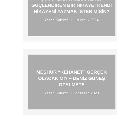
GÜÇLENDIREN BIR HIKÂYE: KENDI
HIKÂYENI YAZMAK İSTER MISIN?
Yazan
Kolektif
19 Aralık 2024
MEŞHUR “KEHANET” GERÇEK
OLACAK MI? – DENIZ GÜNEŞ
ÖZALMETE
Yazan
Kolektif
27 Nisan 2023