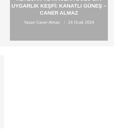
UYGARLIK KEŞFI: KANATLI GÜNEŞ –
CANER ALMAZ
Yazan
Caner Almaz
24 Ocak 2024