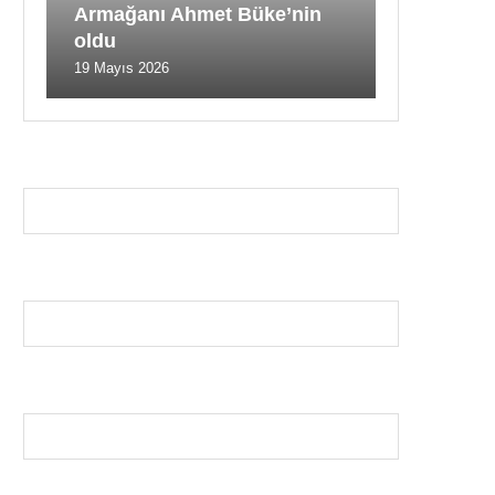
Armağanı Ahmet Büke’nin
oldu
19 Mayıs 2026