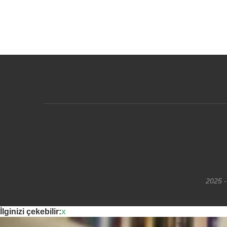
2025 -
İlginizi çekebilir:
x