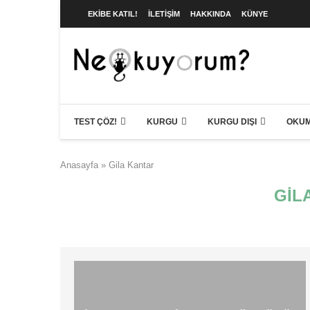
EKIBE KATIL!
İLETIŞIM
HAKKINDA
KÜNYE
TEST ÇÖZ!
KURGU
KURGU DIŞI
OKUM
Anasayfa
»
Gila Kantar
GIL