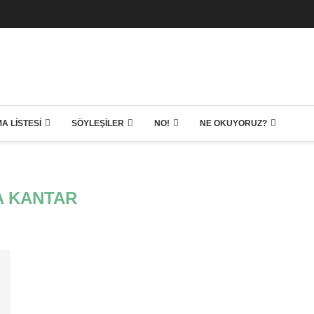
A LISTESI
SÖYLEŞILER
NO!
NE OKUYORUZ?
A KANTAR