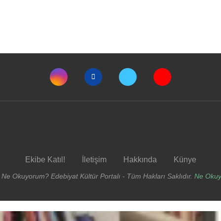
Ekibe Katıl!
İletişim
Hakkında
Künye
 Ne Okuyorum? Edebiyat Kültür Portalı - Tüm Hakları Saklıdır.
Ne Oku