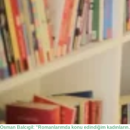
Osman Balcıgil: “Romanlarımda konu edindiğim kadınların..