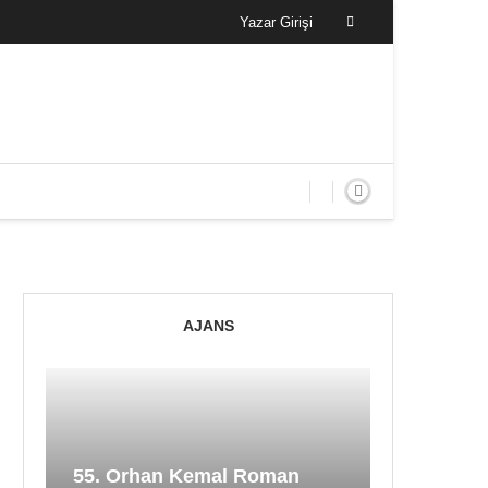
Yazar Girişi
AJANS
55. Orhan Kemal Roman